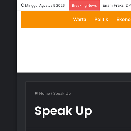
Enam Fraksi DP
Minggu, Agustus 9 2026
Breaking News
Warta
Politik
Ekono
Home
/
Speak Up
Speak Up