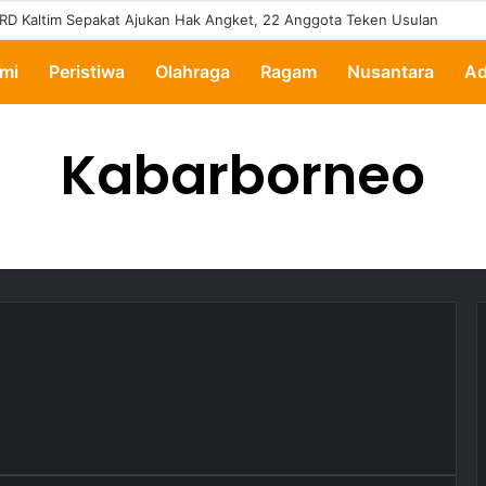
RD Kaltim Sepakat Ajukan Hak Angket, 22 Anggota Teken Usulan
mi
Peristiwa
Olahraga
Ragam
Nusantara
Ad
Kabarborneo