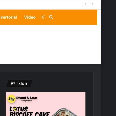
Switch
Search
vertorial
Video
skin
for
Iklan