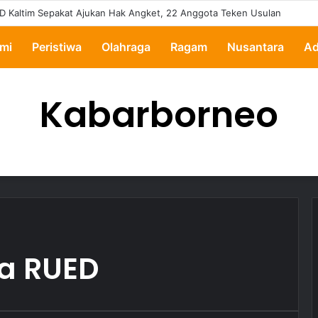
D Kaltim Sepakat Ajukan Hak Angket, 22 Anggota Teken Usulan
mi
Peristiwa
Olahraga
Ragam
Nusantara
Ad
Kabarborneo
da RUED