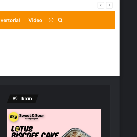
Switch
Search
vertorial
Video
skin
for
Iklan