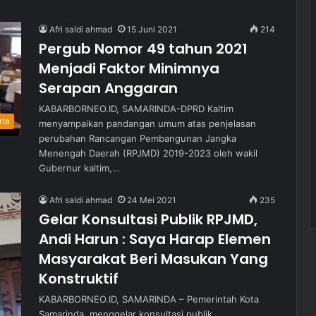
Afri saldi ahmad
15 Juni 2021
214
Pergub Nomor 49 tahun 2021
Menjadi Faktor Minimnya
Serapan Anggaran
KABARBORNEO.ID, SAMARINDA-DPRD Kaltim
rta
menyampaikan pandangan umum atas penjelasan
perubahan Rancangan Pembangunan Jangka
Menengah Daerah (RPJMD) 2019-2023 oleh wakil
Gubernur kaltim,…
Afri saldi ahmad
24 Mei 2021
235
Gelar Konsultasi Publik RPJMD,
Andi Harun : Saya Harap Elemen
Masyarakat Beri Masukan Yang
Konstruktif
KABARBORNEO.ID, SAMARINDA – Pemerintah Kota
Samarinda, menggelar konsultasi publik