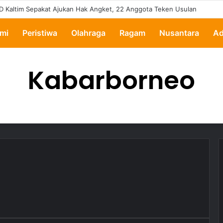
ertanyakan, Pemkot Samarinda Dalami Data Kredit Macet Bankaltimtara
mi
Peristiwa
Olahraga
Ragam
Nusantara
Ad
Kabarborneo