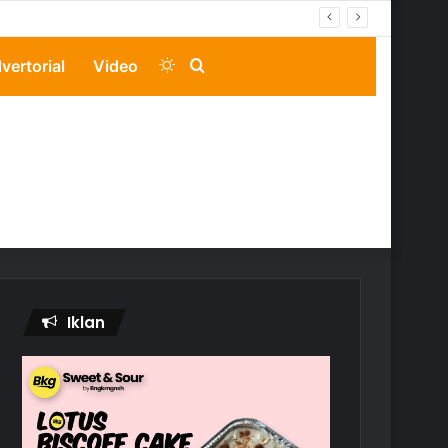
Switch
Search
vertorial
Video
skin
for
Iklan