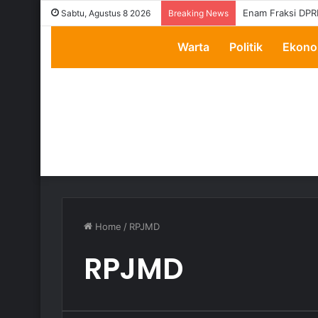
Transparansi Dip
Sabtu, Agustus 8 2026
Breaking News
Warta
Politik
Ekono
Home
/
RPJMD
RPJMD