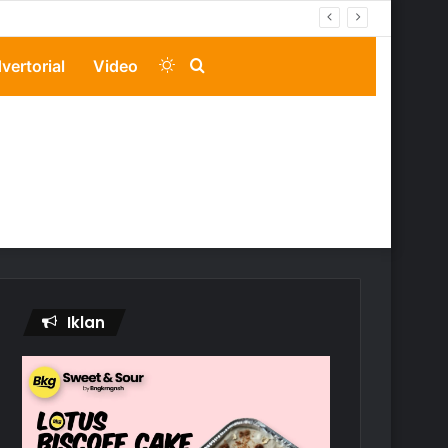
Switch
Search
vertorial
Video
skin
for
Iklan