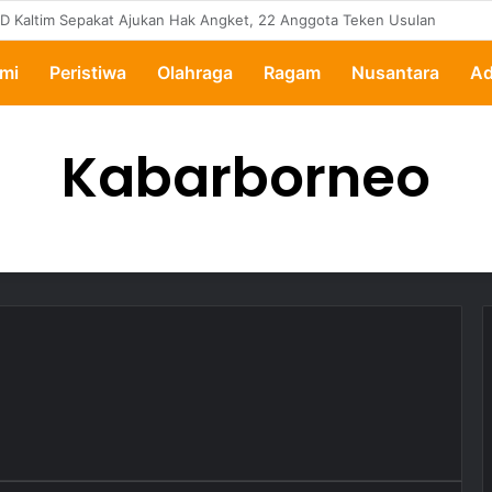
pertanyakan, Pemkot Samarinda Dalami Data Kredit Macet Bankaltimtara
mi
Peristiwa
Olahraga
Ragam
Nusantara
Ad
Kabarborneo