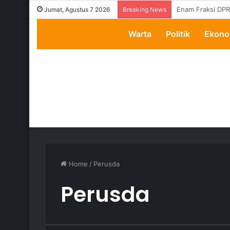
Transparansi Di
Jumat, Agustus 7 2026
Breaking News
Warta
Politik
Ekono
Home
/
Perusda
Perusda