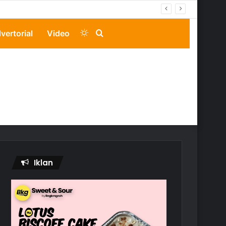
Switch
Search
vertorial
Video
skin
for
Iklan