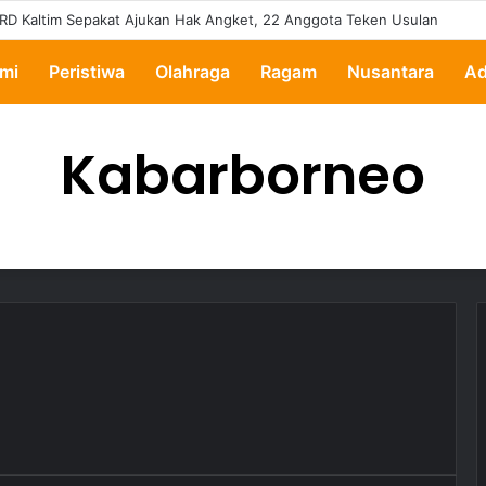
RD Kaltim Sepakat Ajukan Hak Angket, 22 Anggota Teken Usulan
mi
Peristiwa
Olahraga
Ragam
Nusantara
Ad
Kabarborneo
0