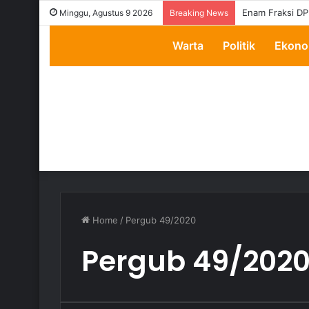
Enam Fraksi DP
Minggu, Agustus 9 2026
Breaking News
Warta
Politik
Ekono
Home
/
Pergub 49/2020
Pergub 49/202