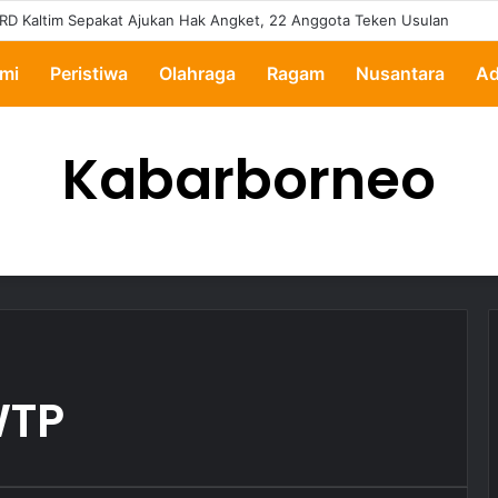
RD Kaltim Sepakat Ajukan Hak Angket, 22 Anggota Teken Usulan
mi
Peristiwa
Olahraga
Ragam
Nusantara
Ad
Kabarborneo
WTP