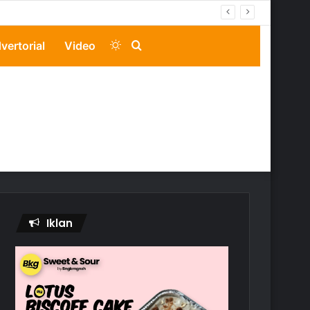
Switch
Search
vertorial
Video
skin
for
Iklan