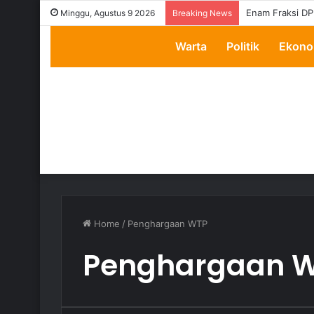
Enam Fraksi DP
Minggu, Agustus 9 2026
Breaking News
Warta
Politik
Ekono
Home
/
Penghargaan WTP
Penghargaan 