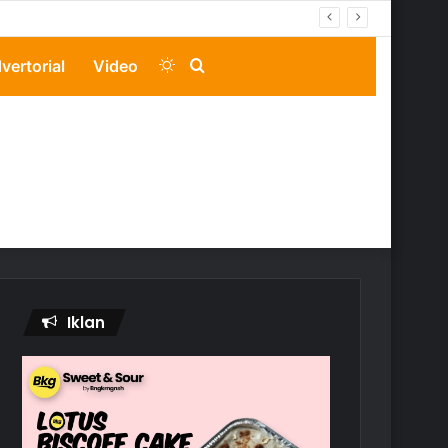
Switch
Search
vertorial
Video
skin
for
Iklan