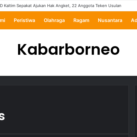
D Kaltim Sepakat Ajukan Hak Angket, 22 Anggota Teken Usulan
mi
Peristiwa
Olahraga
Ragam
Nusantara
Ad
Kabarborneo
s