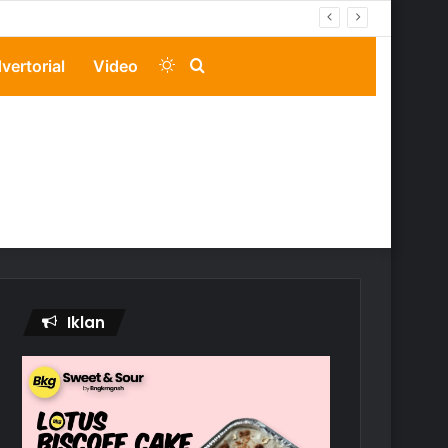
Switch
Search
vertorial
Video
skin
for
Iklan