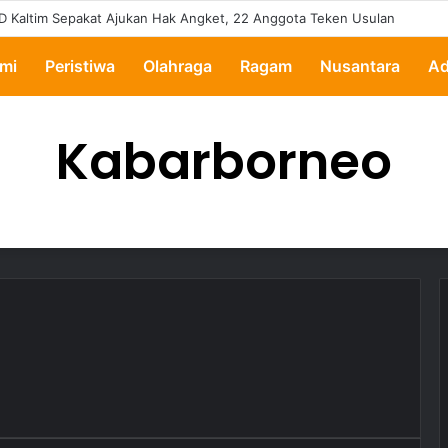
D Kaltim Sepakat Ajukan Hak Angket, 22 Anggota Teken Usulan
mi
Peristiwa
Olahraga
Ragam
Nusantara
Ad
Kabarborneo