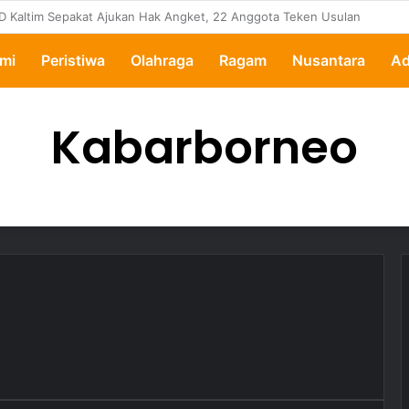
ertanyakan, Pemkot Samarinda Dalami Data Kredit Macet Bankaltimtara
mi
Peristiwa
Olahraga
Ragam
Nusantara
Ad
Kabarborneo