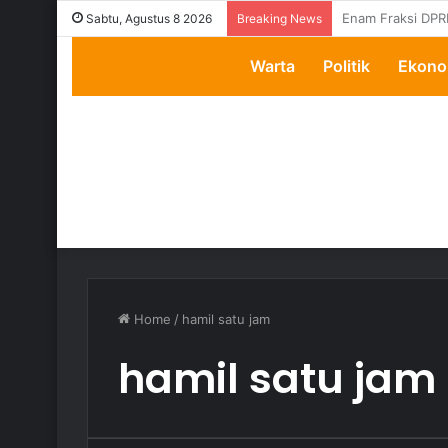
Transparansi Dip
Sabtu, Agustus 8 2026
Breaking News
Warta
Politik
Ekono
Home
/
hamil satu jam
hamil satu jam