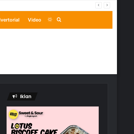
Switch
Search
vertorial
Video
skin
for
Iklan