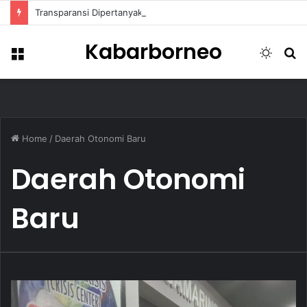
Transparansi Dipertanyakan, Pemkot Samarinda Dalami Data Kredit Macet Bankaltimtara
Kabarborneo
Menu
Switch
S
skin
fo
Home
/
Daerah Otonomi Baru
Daerah Otonomi
Baru