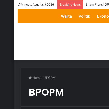
Enam Fraksi DP
Minggu, Agustus 9 2026
Breaking News
Warta
Politik
Ekono
Home
/
BPOPM
BPOPM