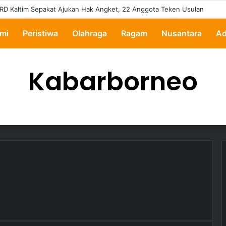
RD Kaltim Sepakat Ajukan Hak Angket, 22 Anggota Teken Usulan
mi
Peristiwa
Olahraga
Ragam
Nusantara
Ad
Kabarborneo