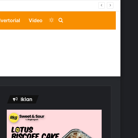
Switch
Search
vertorial
Video
skin
for
Iklan