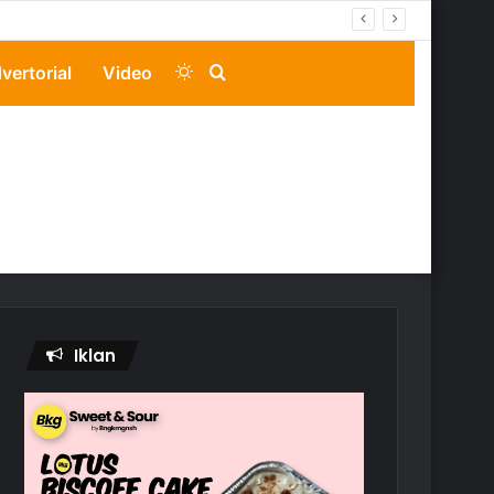
Switch
Search
vertorial
Video
skin
for
Iklan