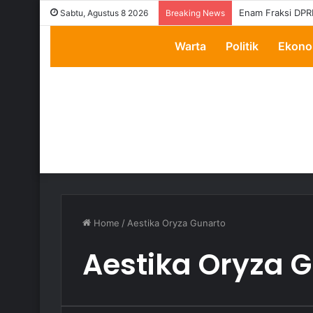
Enam Fraksi DPR
Sabtu, Agustus 8 2026
Breaking News
Warta
Politik
Ekono
Home
/
Aestika Oryza Gunarto
Aestika Oryza 