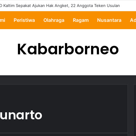
D Kaltim Sepakat Ajukan Hak Angket, 22 Anggota Teken Usulan
mi
Peristiwa
Olahraga
Ragam
Nusantara
Ad
Kabarborneo
Gunarto