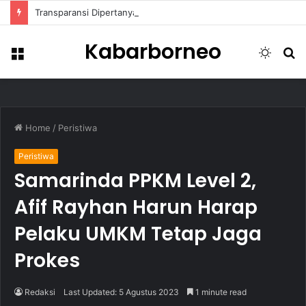
Transparansi Dipertanyakan, Pemkot Samarinda Dalami Data Kredit Macet Bankaltimtara
Kabarborneo
Menu
Switch
S
skin
fo
Home
/
Peristiwa
Peristiwa
Samarinda PPKM Level 2,
Afif Rayhan Harun Harap
Pelaku UMKM Tetap Jaga
Prokes
Redaksi
Last Updated: 5 Agustus 2023
1 minute read