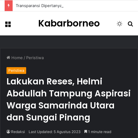
Transparansi Dipertanyakan, Pemkot Samarinda Dalami Data Kredit Macet Bankaltimtara
Kabarborneo
Menu
Switch
S
skin
fo
Home
/
Peristiwa
Peristiwa
Lakukan Reses, Helmi
Abdullah Tampung Aspirasi
Warga Samarinda Utara
dan Sungai Pinang
Redaksi
Last Updated: 5 Agustus 2023
1 minute read