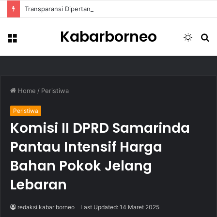
Transparansi Dipertanyakan, Pemkot Samarinda Dalami Data Kredit Macet Bankaltimtara
Kabarborneo
Menu
Switch
S
skin
fo
Home
/
Peristiwa
Peristiwa
Komisi II DPRD Samarinda
Pantau Intensif Harga
Bahan Pokok Jelang
Lebaran
redaksi kabar borneo
Last Updated: 14 Maret 2025