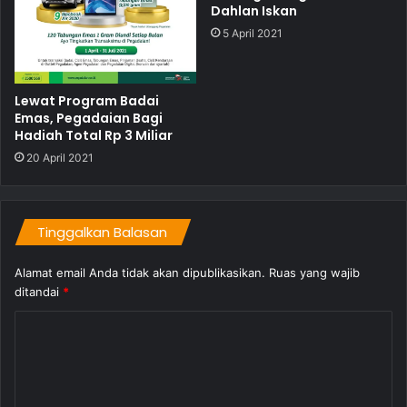
Dahlan Iskan
5 April 2021
Lewat Program Badai
Emas, Pegadaian Bagi
Hadiah Total Rp 3 Miliar
20 April 2021
Tinggalkan Balasan
Alamat email Anda tidak akan dipublikasikan.
Ruas yang wajib
ditandai
*
K
o
m
e