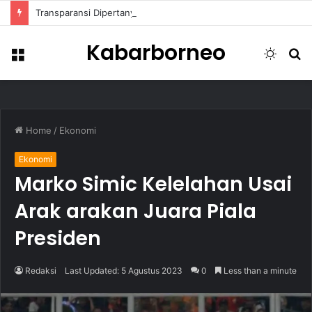
Transparansi Dipertanyakan, Pemkot Samarinda Dalami Data Kredit Macet Bankaltimtara
Kabarborneo
Menu
Switch
S
skin
fo
Home
/
Ekonomi
Ekonomi
Marko Simic Kelelahan Usai
Arak arakan Juara Piala
Presiden
Redaksi
Last Updated: 5 Agustus 2023
0
Less than a minute